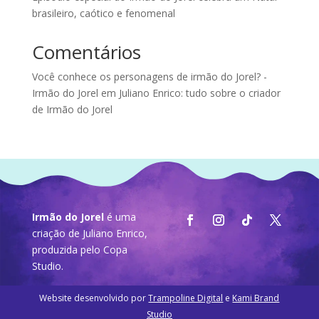
brasileiro, caótico e fenomenal
Comentários
Você conhece os personagens de irmão do Jorel? -
Irmão do Jorel
em
Juliano Enrico: tudo sobre o criador
de Irmão do Jorel
Irmão do Jorel
é uma
criação de Juliano Enrico,
produzida pelo
Copa
Studio
.
Website desenvolvido por
Trampoline Digital
e
Kami Brand
Studio