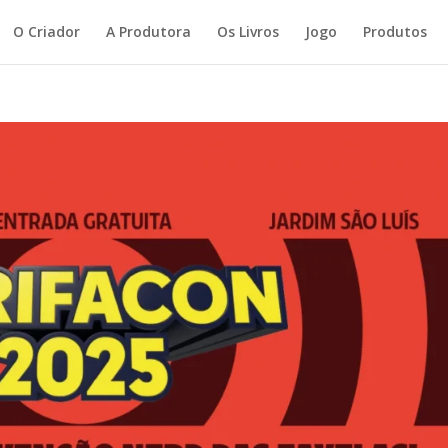
O Criador
A Produtora
Os Livros
Jogo
Produtos