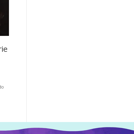
rie
ado