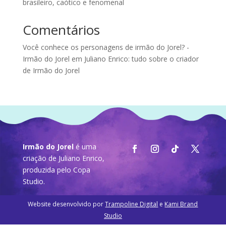
brasileiro, caótico e fenomenal
Comentários
Você conhece os personagens de irmão do Jorel? -
Irmão do Jorel
em
Juliano Enrico: tudo sobre o criador
de Irmão do Jorel
Irmão do Jorel
é uma
criação de Juliano Enrico,
produzida pelo
Copa
Studio
.
Website desenvolvido por
Trampoline Digital
e
Kami Brand
Studio