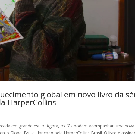
uecimento global em novo livro da sé
la HarperCollins
écada em grande estilo. Agora, os fãs podem acompanhar uma nova
to Global Brutal, lançado pela HarperCollins Brasil. O livro é assin