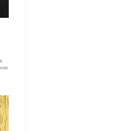
 A
ondo