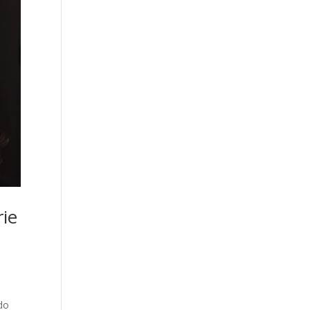
rie
ado