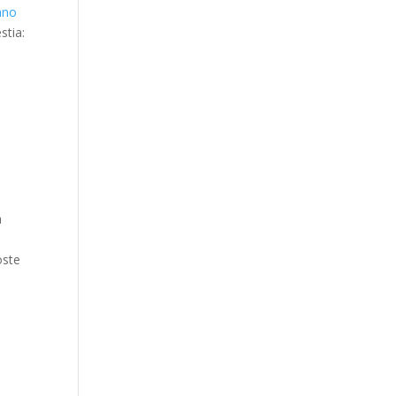
iano
stia:
a
oste