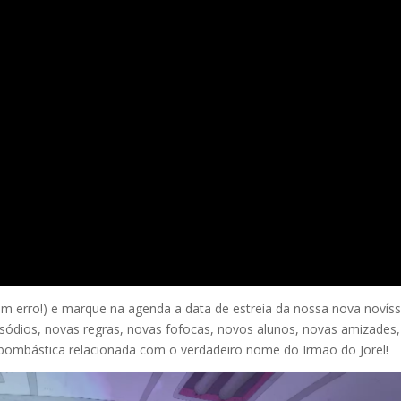
em erro!) e marque na agenda a data de estreia da nossa nova novís
sódios, novas regras, novas fofocas, novos alunos, novas amizades,
bombástica relacionada com o verdadeiro nome do Irmão do Jorel!