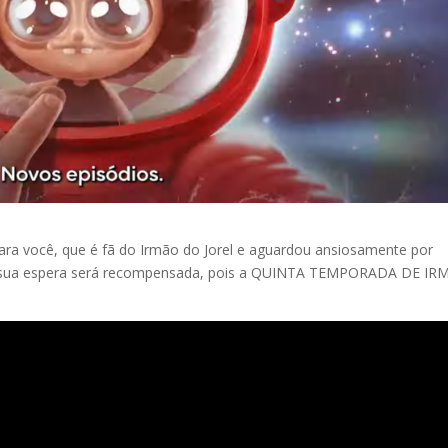
ara você, que é fã do Irmão do Jorel e aguardou ansiosamente por
nte sua espera será recompensada, pois a QUINTA TEMPORADA DE I