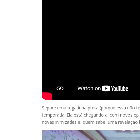
Separe uma regatinha preta (porque essa não t
temporada. Ela está chegando aí com novos epi
novas inimizades e, quem sabe, uma revelação 