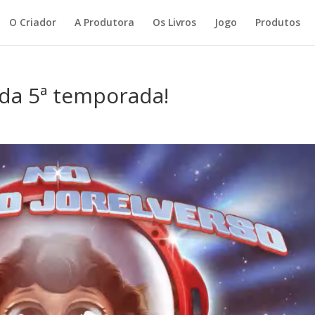
O Criador
A Produtora
Os Livros
Jogo
Produtos
r da 5ª temporada!