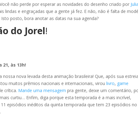
! Você não perde por esperar as novidades do desenho criado por
Jul
is lindas e engraçadas que a gente já fez. E não, não é falta de modé
Isto posto, bora anotar as datas na sua agenda?
o do Jorel
!
a 21, às 13h!
 nossa nova levada desta animação brasileira! Que, após sua estrei
tou muitos prêmios nacionais e internacionais, virou
livro
,
game
e crítica.
Mande uma mensagem
pra gente, deixe um comentário, p
 mais curtiu… Enfim, diga porque esta temporada é a mais incrível,
o 11 episódios inéditos da quinta temporada que tem 23 episódios no
.