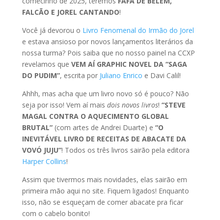
comecinho de 2025, teremos
FAFÁ DE BELÉM,
FALCÃO E JOREL CANTANDO
!
Você já devorou o
Livro Fenomenal do Irmão do Jorel
e estava ansioso por novos lançamentos literários da
nossa turma? Pois saiba que no nosso painel na CCXP
revelamos que
VEM AÍ GRAPHIC NOVEL DA “SAGA
DO PUDIM”
, escrita por
Juliano Enrico
e Davi Calil!
Ahhh, mas acha que um livro novo só é pouco? Não
seja por isso! Vem aí mais
dois novos livros
!
“STEVE
MAGAL CONTRA O AQUECIMENTO GLOBAL
BRUTAL”
(com artes de Andrei Duarte) e
“O
INEVITÁVEL LIVRO DE RECEITAS DE ABACATE DA
VOVÓ JUJU”
! Todos os três livros sairão pela editora
Harper Collins
!
Assim que tivermos mais novidades, elas sairão em
primeira mão aqui no site. Fiquem ligados! Enquanto
isso, não se esqueçam de comer abacate pra ficar
com o cabelo bonito!